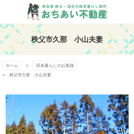
コ
ン
テ
ン
おちあい不動産
ツ
本
秩父市久那 小山夫妻
文
へ
ス
キ
ッ
ホーム
田舎暮らしのお客様
プ
秩父市久那 小山夫妻