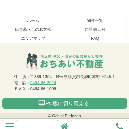
本
頭
文
へ
の
戻
先
る
ホーム
物件一覧
頭
田舎暮らしのお客様
自社施工例
へ
エリアマップ
FAQ
戻
る
おちあい不動産
住 所
：
〒369-1304
埼玉県秩父郡長瀞町本野上245-1
電 話
：
0494-66-2024
ＦＡＸ
：
0494-66-1009
PC版に切り替える
© Ochiai Fudosan
サ