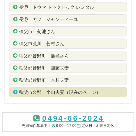
長瀞 トウマ トゥクトゥク レンタル
長瀞 カフェジャンティーユ
秩父市 菊池さん
秩父市荒川 菅村さん
秩父郡皆野町 鹿島さん
秩父郡皆野町 加藤夫妻
秩父郡皆野町 木村夫妻
秩父市久那 小山夫妻（現在のページ）
コ
ペ
ン
ー
0494-66-2024
テ
ジ
ン
の
売買物件募集中！
9:00～17:00
定休日：木曜日定休
ツ
先