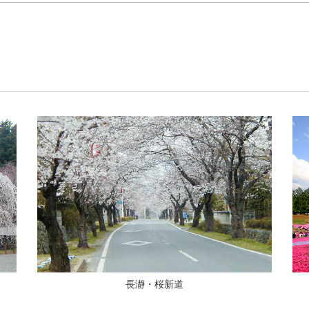
長瀞・桜新道