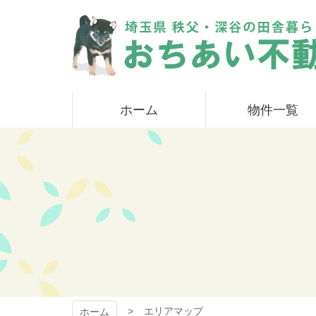
コ
ン
テ
ン
ツ
本
おちあい不動産
文
ホーム
物件一覧
へ
ス
キ
ッ
プ
エリアマップ
ホーム