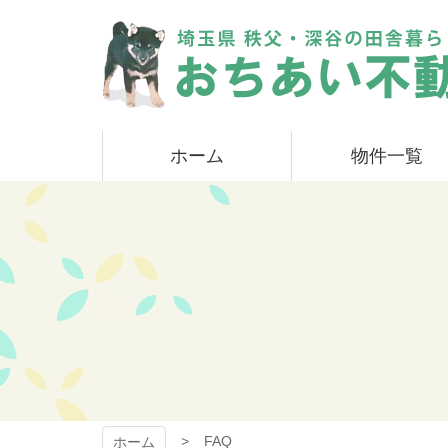
コ
ン
テ
ン
ツ
本
おちあい不動産
文
ホーム
物件一覧
へ
ス
キ
ッ
プ
FAQ
ホーム