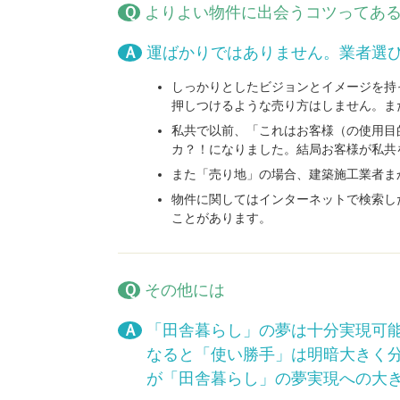
Ｑよりよい物件に出会うコツってあ
Ａ運ばかりではありません。業者選
しっかりとしたビジョンとイメージを持
押しつけるような売り方はしません。ま
私共で以前、「これはお客様（の使用目
カ？！になりました。結局お客様が私共
また「売り地」の場合、建築施工業者ま
物件に関してはインターネットで検索し
ことがあります。
Ｑその他には
Ａ
「田舎暮らし」
の夢は十分実現可
なると「使い勝手」は明暗大きく
が「田舎暮らし」の夢実現への大
コ
ペ