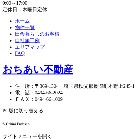
9:00～17:00
定休日：木曜日定休
ホーム
物件一覧
田舎暮らしのお客様
自社施工例
エリアマップ
FAQ
おちあい不動産
住 所
：
〒369-1304
埼玉県秩父郡長瀞町本野上245-1
電 話
：
0494-66-2024
ＦＡＸ
：
0494-66-1009
PC版に切り替える
© Ochiai Fudosan
サイトメニューを開く