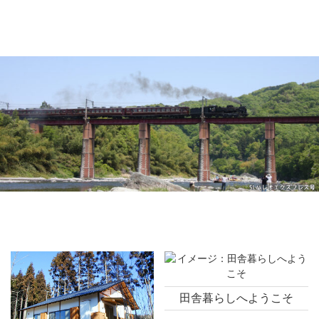
コ
ン
テ
ン
おちあい不動産
ツ
本
文
へ
ス
キ
ッ
プ
田舎暮らしへようこそ