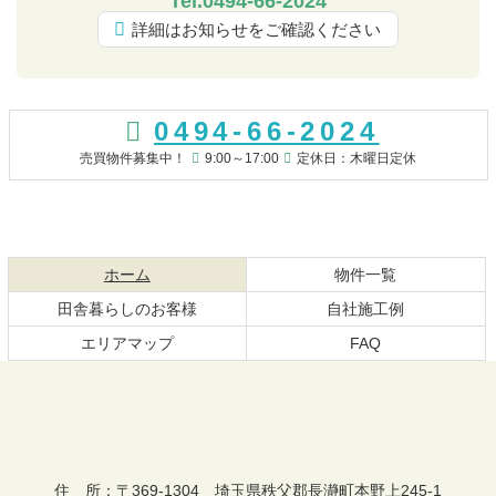
Tel.0494-66-2024
詳細はお知らせをご確認ください
コ
ペ
ン
ー
0494-66-2024
テ
ジ
ン
の
売買物件募集中！
9:00～17:00
定休日：木曜日定休
ツ
先
本
頭
文
へ
の
戻
現在のページ
先
る
ホーム
物件一覧
頭
田舎暮らしのお客様
自社施工例
へ
エリアマップ
FAQ
戻
る
おちあい不動産
住 所
：
〒369-1304
埼玉県秩父郡長瀞町本野上245-1