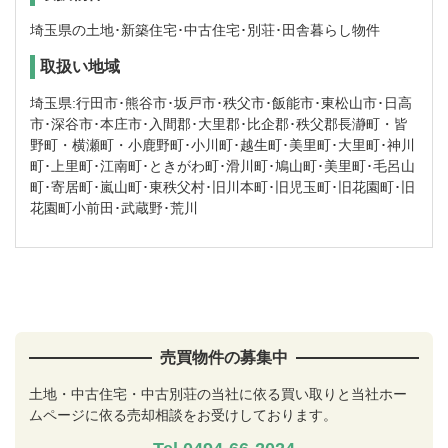
埼玉県の土地･新築住宅･中古住宅･別荘･田舎暮らし物件
取扱い地域
埼玉県:行田市･熊谷市･坂戸市･秩父市･飯能市･東松山市･日高
市･深谷市･本庄市･入間郡･大里郡･比企郡･秩父郡長瀞町・皆
野町・横瀬町・小鹿野町･小川町･越生町･美里町･大里町･神川
町･上里町･江南町･ときがわ町･滑川町･鳩山町･美里町･毛呂山
町･寄居町･嵐山町･東秩父村･旧川本町･旧児玉町･旧花園町･旧
花園町小前田･武蔵野･荒川
売買物件の募集中
土地・中古住宅・中古別荘の当社に依る買い取りと当社ホー
ムページに依る売却相談をお受けしております。