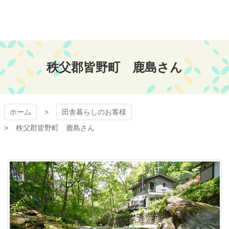
コ
ン
テ
ン
おちあい不動産
ツ
本
秩父郡皆野町 鹿島さん
文
へ
ス
キ
ッ
ホーム
田舎暮らしのお客様
プ
秩父郡皆野町 鹿島さん