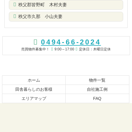
秩父郡皆野町 木村夫妻
秩父市久那 小山夫妻
コ
ペ
ン
ー
0494-66-2024
テ
ジ
ン
の
売買物件募集中！
9:00～17:00
定休日：木曜日定休
ツ
先
本
頭
文
へ
の
戻
先
る
ホーム
物件一覧
頭
田舎暮らしのお客様
自社施工例
へ
エリアマップ
FAQ
戻
る