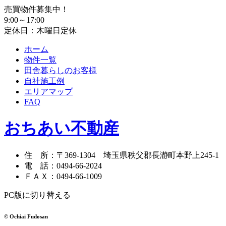
売買物件募集中！
9:00～17:00
定休日：木曜日定休
ホーム
物件一覧
田舎暮らしのお客様
自社施工例
エリアマップ
FAQ
おちあい不動産
住 所
：
〒369-1304
埼玉県秩父郡長瀞町本野上245-1
電 話
：
0494-66-2024
ＦＡＸ
：
0494-66-1009
PC版に切り替える
© Ochiai Fudosan