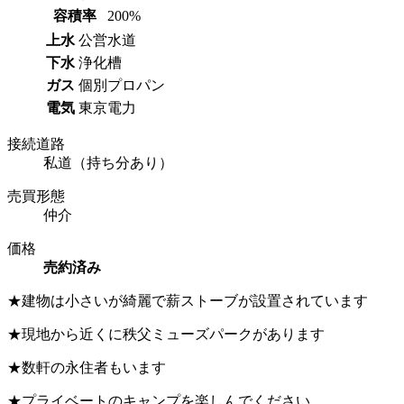
容積率
200%
上水
公営水道
下水
浄化槽
ガス
個別プロパン
電気
東京電力
接続道路
私道（持ち分あり）
売買形態
仲介
価格
売約済み
★建物は小さいが綺麗で薪ストーブが設置されています
★現地から近くに秩父ミューズパークがあります
★数軒の永住者もいます
★プライベートのキャンプを楽しんでください