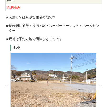
売約済み
★長瀞町では希少な住宅売地です
★徒歩圏に通学・役場・駅・スーパーマーケット・ホームセン
ター
★現地は平たん地で閑静なところです
土地