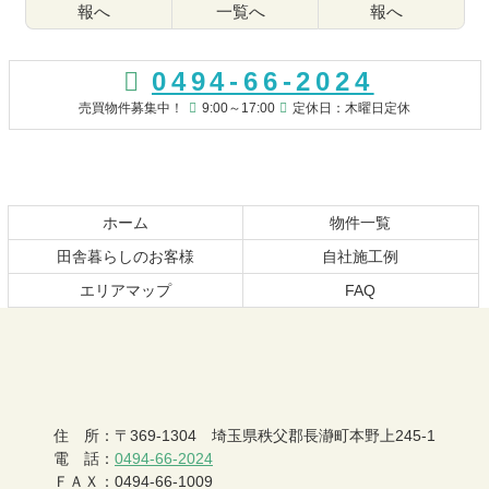
報へ
一覧へ
報へ
コ
ペ
ン
ー
0494-66-2024
テ
ジ
ン
の
売買物件募集中！
9:00～17:00
定休日：木曜日定休
ツ
先
本
頭
文
へ
の
戻
先
る
ホーム
物件一覧
頭
田舎暮らしのお客様
自社施工例
へ
エリアマップ
FAQ
戻
る
おちあい不動産
住 所
：
〒369-1304
埼玉県秩父郡長瀞町本野上245-1
電 話
：
0494-66-2024
ＦＡＸ
：
0494-66-1009