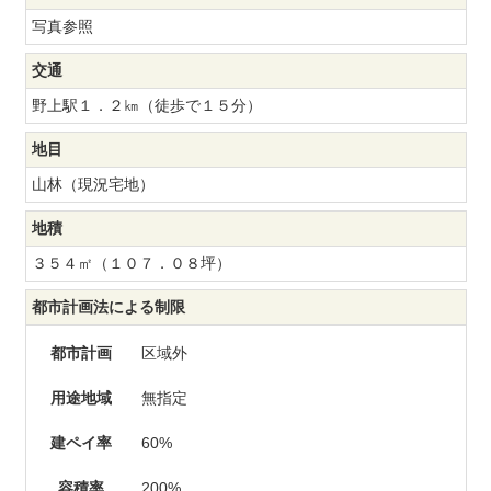
写真参照
交通
野上駅１．２㎞（徒歩で１５分）
地目
山林（現況宅地）
地積
３５４㎡（１０７．０８坪）
都市計画法による制限
都市計画
区域外
用途地域
無指定
建ペイ率
60%
容積率
200%