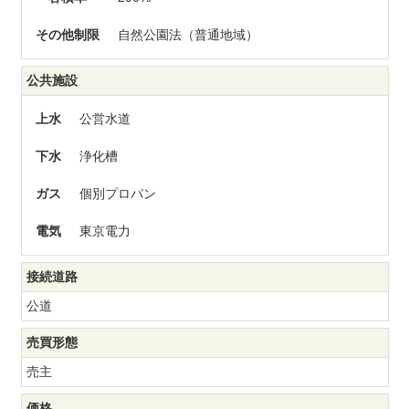
その他制限
自然公園法（普通地域）
公共施設
上水
公営水道
下水
浄化槽
ガス
個別プロパン
電気
東京電力
接続道路
公道
売買形態
売主
価格