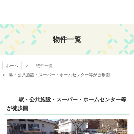
コ
ン
テ
ン
おちあい不動産
ツ
本
物件一覧
文
へ
ス
キ
ッ
ホーム
物件一覧
プ
駅・公共施設・スーパー・ホームセンター等が徒歩圏
駅・公共施設・スーパー・ホームセンター等
が徒歩圏