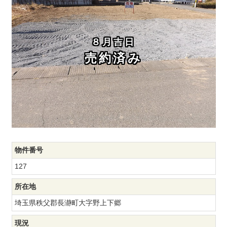
８月吉日
売約済み
物件番号
127
所在地
埼玉県秩父郡長瀞町大字野上下郷
現況