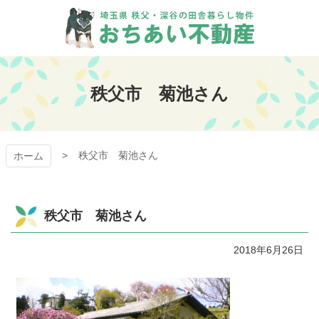
コ
ン
テ
ン
おちあい不動産
ツ
本
秩父市 菊池さん
文
へ
ス
キ
秩父市 菊池さん
ッ
ホーム
プ
秩父市 菊池さん
2018年6月26日