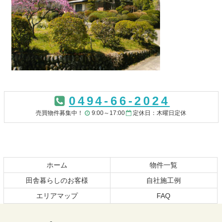
コ
ペ
ン
ー
0494-66-2024
テ
ジ
ン
の
売買物件募集中！
9:00～17:00
定休日：木曜日定休
ツ
先
本
頭
文
へ
の
戻
先
る
ホーム
物件一覧
頭
田舎暮らしのお客様
自社施工例
へ
エリアマップ
FAQ
戻
る