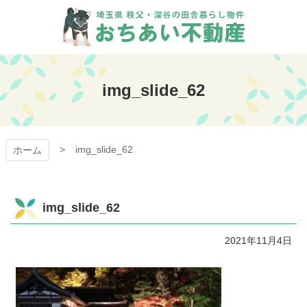
コ
ン
テ
ン
おちあい不動産
ツ
本
img_slide_62
文
へ
ス
キ
img_slide_62
ッ
ホーム
プ
img_slide_62
2021年11月4日