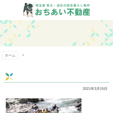
コ
ン
テ
ン
おちあい不動産
ツ
本
文
へ
ス
キ
ッ
ホーム
プ
2021年3月15日