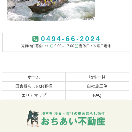
コ
ペ
ン
ー
0494-66-2024
テ
ジ
ン
の
売買物件募集中！
9:00～17:00
定休日：木曜日定休
ツ
先
本
頭
文
へ
の
戻
先
る
ホーム
物件一覧
頭
田舎暮らしのお客様
自社施工例
へ
エリアマップ
FAQ
戻
る