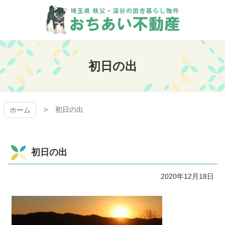
コ
ン
テ
ン
おちあい不動産
ツ
本
初日の出
文
へ
ス
キ
初日の出
ッ
ホーム
プ
初日の出
2020年12月18日