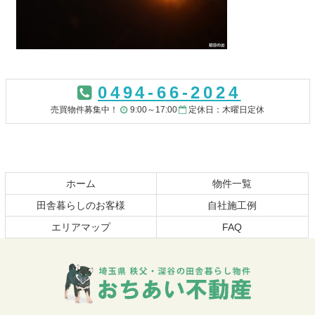
コ
ペ
ン
ー
0494-66-2024
テ
ジ
ン
の
売買物件募集中！
9:00～17:00
定休日：木曜日定休
ツ
先
本
頭
文
へ
の
戻
先
る
ホーム
物件一覧
頭
田舎暮らしのお客様
自社施工例
へ
エリアマップ
FAQ
戻
る