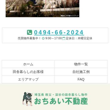
コ
ペ
ン
ー
0494-66-2024
テ
ジ
ン
の
売買物件募集中！
9:00～17:00
定休日：木曜日定休
ツ
先
本
頭
文
へ
の
戻
先
る
ホーム
物件一覧
頭
田舎暮らしのお客様
自社施工例
へ
エリアマップ
FAQ
戻
る