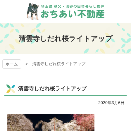
コ
ン
テ
ン
おちあい不動産
ツ
本
清雲寺しだれ桜ライトアップ
文
へ
ス
キ
清雲寺しだれ桜ライトアップ
ッ
ホーム
プ
清雲寺しだれ桜ライトアップ
2020年3月6日