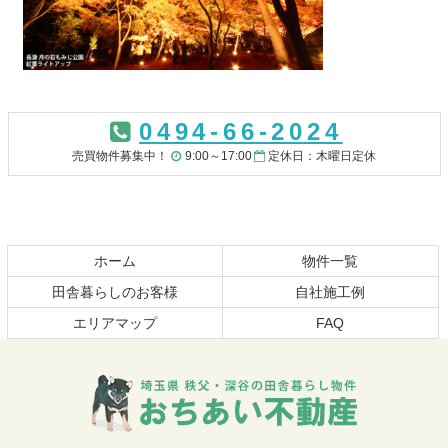
コ
ペ
ン
ー
0494-66-2024
テ
ジ
ン
の
売買物件募集中！
9:00～17:00
定休日：木曜日定休
ツ
先
本
頭
文
へ
の
戻
先
る
ホーム
物件一覧
頭
田舎暮らしのお客様
自社施工例
へ
エリアマップ
FAQ
戻
る