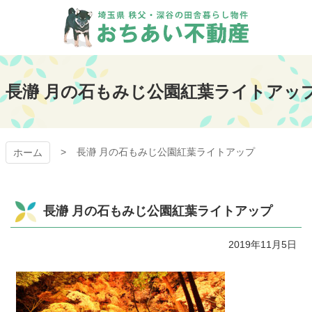
コ
ン
テ
ン
おちあい不動産
ツ
本
長瀞 月の石もみじ公園紅葉ライトアッ
文
へ
ス
キ
長瀞 月の石もみじ公園紅葉ライトアップ
ッ
ホーム
プ
長瀞 月の石もみじ公園紅葉ライトアップ
2019年11月5日