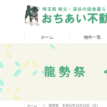
コ
ン
テ
ン
ツ
本
おちあい不動産
文
ホーム
物件一覧
へ
ス
キ
ッ
プ
龍勢祭 
龍勢祭 令和元年10月13日（日）
ホーム