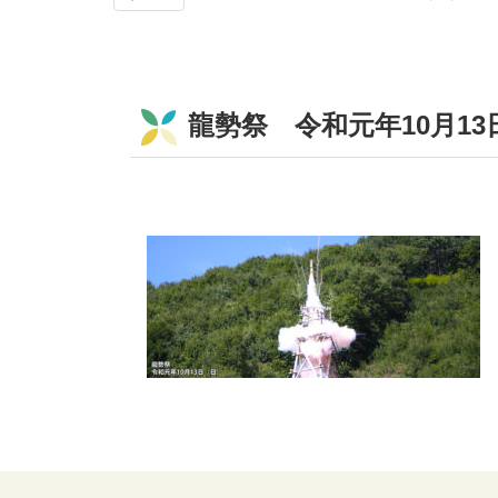
龍勢祭 令和元年10月13
コ
ペ
ン
ー
テ
ジ
ン
の
ツ
先