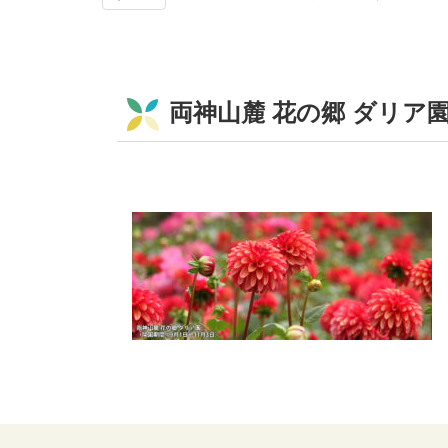
両神山麓 花の郷 ダリア園
コ
ペ
ン
ー
テ
ジ
ン
の
ツ
先