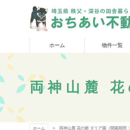
コ
ン
テ
ン
ツ
本
おちあい不動産
文
ホーム
物件一覧
へ
ス
キ
ッ
プ
両神山麓 花
両神山麓 花の郷 ダリア園（開園期間：
ホーム