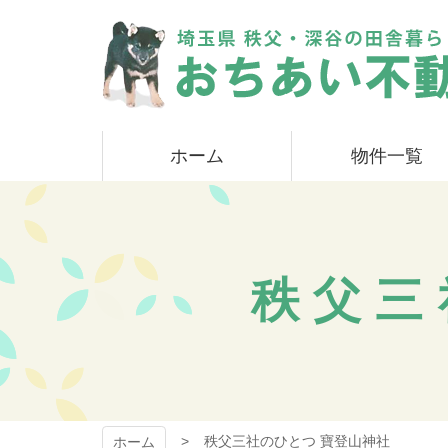
コ
ン
テ
ン
ツ
本
おちあい不動産
文
ホーム
物件一覧
へ
ス
キ
ッ
プ
秩父三
秩父三社のひとつ 寶登山神社
ホーム