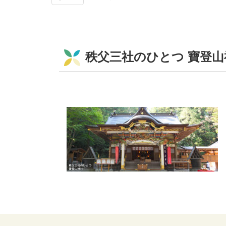
秩父三社のひとつ 寶登山
コ
ペ
ン
ー
テ
ジ
ン
の
ツ
先