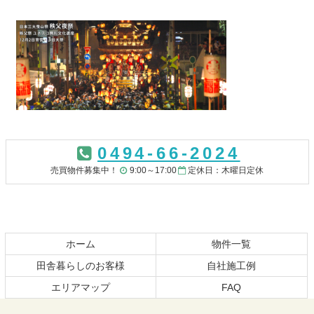
コ
ペ
ン
ー
0494-66-2024
テ
ジ
ン
の
売買物件募集中！
9:00～17:00
定休日：木曜日定休
ツ
先
本
頭
文
へ
の
戻
先
る
ホーム
物件一覧
頭
田舎暮らしのお客様
自社施工例
へ
エリアマップ
FAQ
戻
る