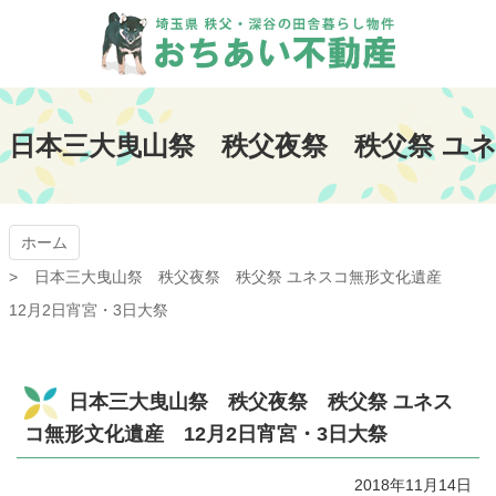
コ
ン
テ
ン
おちあい不動産
ツ
本
日本三大曳山祭 秩父夜祭 秩父祭 ユネ
文
へ
ス
キ
ッ
ホーム
プ
日本三大曳山祭 秩父夜祭 秩父祭 ユネスコ無形文化遺産
12月2日宵宮・3日大祭
日本三大曳山祭 秩父夜祭 秩父祭 ユネス
コ無形文化遺産 12月2日宵宮・3日大祭
2018年11月14日