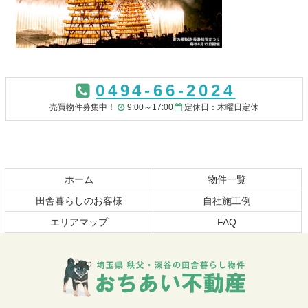
コ
ペ
ン
ー
0494-66-2024
テ
ジ
ン
の
売買物件募集中！
9:00～17:00
定休日：木曜日定休
ツ
先
本
頭
文
へ
の
戻
先
る
ホーム
物件一覧
頭
田舎暮らしのお客様
自社施工例
へ
エリアマップ
FAQ
戻
る