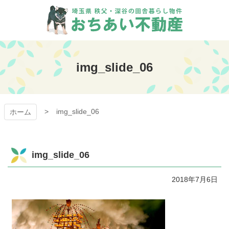
コ
ン
テ
ン
おちあい不動産
ツ
本
img_slide_06
文
へ
ス
キ
img_slide_06
ッ
ホーム
プ
img_slide_06
2018年7月6日