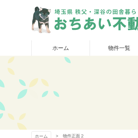
コ
ン
テ
ン
ツ
本
おちあい不動産
文
ホーム
物件一覧
へ
ス
キ
ッ
プ
物件正面２
ホーム