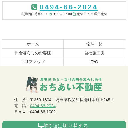
ン
ー
0494-66-2024
テ
ジ
ン
の
売買物件募集中！
9:00～17:00
定休日：木曜日定休
ツ
先
本
頭
文
へ
の
戻
先
る
ホーム
物件一覧
頭
田舎暮らしのお客様
自社施工例
へ
エリアマップ
FAQ
戻
る
おちあい不動産
住 所
：
〒369-1304
埼玉県秩父郡長瀞町本野上245-1
電 話
：
0494-66-2024
ＦＡＸ
：
0494-66-1009
PC版に切り替える