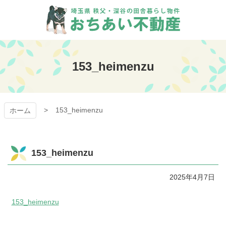
コ
ン
テ
ン
おちあい不動産
ツ
本
153_heimenzu
文
へ
ス
キ
153_heimenzu
ッ
ホーム
プ
153_heimenzu
2025年4月7日
153_heimenzu
コ
ペ