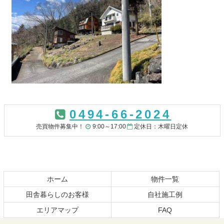
コ
ペ
ン
ー
0494-66-2024
テ
ジ
ン
の
売買物件募集中！
9:00～17:00
定休日：木曜日定休
ツ
先
本
頭
文
へ
の
戻
先
る
ホーム
物件一覧
頭
田舎暮らしのお客様
自社施工例
へ
エリアマップ
FAQ
戻
る