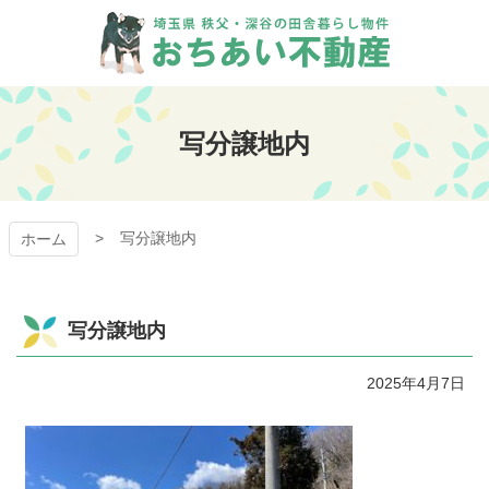
コ
ン
テ
ン
おちあい不動産
ツ
本
写分譲地内
文
へ
ス
キ
写分譲地内
ッ
ホーム
プ
写分譲地内
2025年4月7日