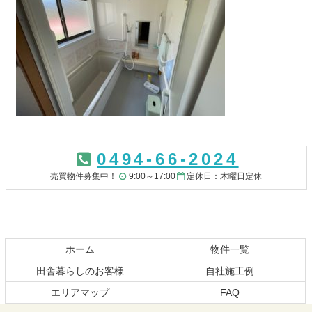
コ
ペ
ン
ー
0494-66-2024
テ
ジ
ン
の
売買物件募集中！
9:00～17:00
定休日：木曜日定休
ツ
先
本
頭
文
へ
の
戻
先
る
ホーム
物件一覧
頭
田舎暮らしのお客様
自社施工例
へ
エリアマップ
FAQ
戻
る