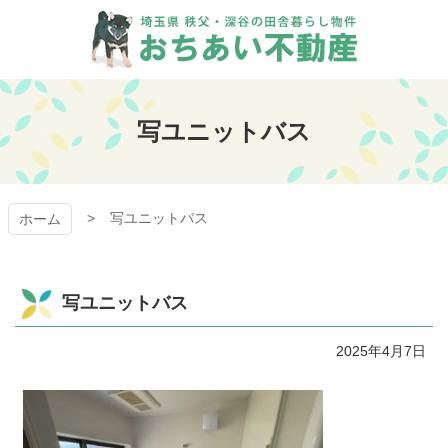
コ
ン
テ
ン
おちあい不動産
ツ
本
写ユニットバス
文
へ
ス
キ
写ユニットバス
ッ
ホーム
プ
写ユニットバス
2025年4月7日