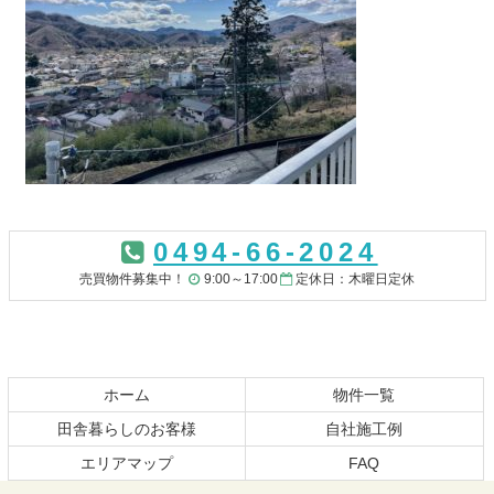
コ
ペ
ン
ー
0494-66-2024
テ
ジ
ン
の
売買物件募集中！
9:00～17:00
定休日：木曜日定休
ツ
先
本
頭
文
へ
の
戻
先
る
ホーム
物件一覧
頭
田舎暮らしのお客様
自社施工例
へ
エリアマップ
FAQ
戻
る