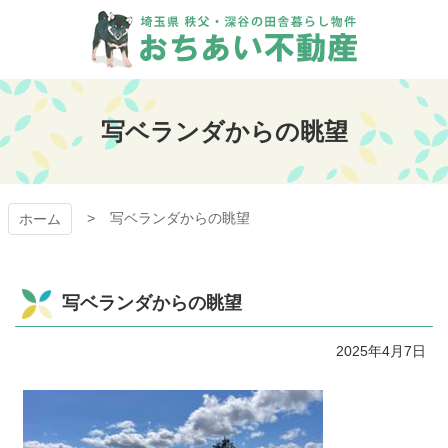
コ
ン
テ
ン
おちあい不動産
ツ
本
写ベランダからの眺望
文
へ
ス
キ
写ベランダからの眺望
ッ
ホーム
プ
写ベランダからの眺望
2025年4月7日