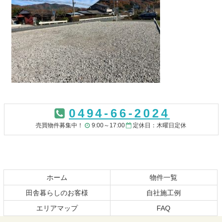
コ
ペ
ン
ー
0494-66-2024
テ
ジ
ン
の
売買物件募集中！
9:00～17:00
定休日：木曜日定休
ツ
先
本
頭
文
へ
の
戻
先
る
ホーム
物件一覧
頭
田舎暮らしのお客様
自社施工例
へ
エリアマップ
FAQ
戻
る