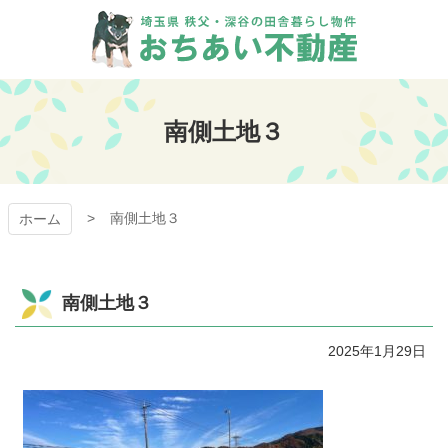
コ
ン
テ
ン
おちあい不動産
ツ
本
南側土地３
文
へ
ス
キ
南側土地３
ッ
ホーム
プ
南側土地３
2025年1月29日