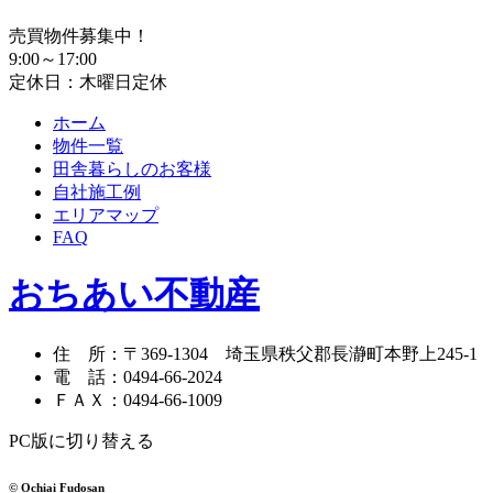
売買物件募集中！
9:00～17:00
定休日：木曜日定休
ホーム
物件一覧
田舎暮らしのお客様
自社施工例
エリアマップ
FAQ
おちあい不動産
住 所
：
〒369-1304
埼玉県秩父郡長瀞町本野上245-1
電 話
：
0494-66-2024
ＦＡＸ
：
0494-66-1009
PC版に切り替える
© Ochiai Fudosan