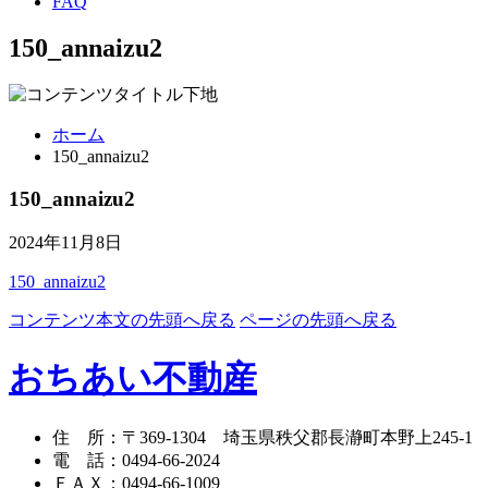
FAQ
150_annaizu2
ホーム
150_annaizu2
150_annaizu2
2024年11月8日
150_annaizu2
コンテンツ本文の先頭へ戻る
ページの先頭へ戻る
おちあい不動産
住 所
：
〒369-1304
埼玉県秩父郡長瀞町本野上245-1
電 話
：
0494-66-2024
ＦＡＸ
：
0494-66-1009