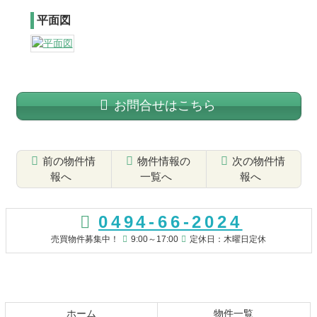
平面図
お問合せはこちら
前の物件情
物件情報の
次の物件情
報へ
一覧へ
報へ
コ
ペ
ン
ー
0494-66-2024
テ
ジ
ン
の
売買物件募集中！
9:00～17:00
定休日：木曜日定休
ツ
先
本
頭
文
へ
の
戻
先
る
ホーム
物件一覧