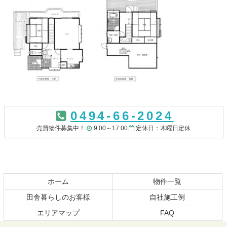
コ
ペ
ン
ー
0494-66-2024
テ
ジ
ン
の
売買物件募集中！
9:00～17:00
定休日：木曜日定休
ツ
先
本
頭
文
へ
の
戻
先
る
ホーム
物件一覧
頭
田舎暮らしのお客様
自社施工例
へ
エリアマップ
FAQ
戻
る