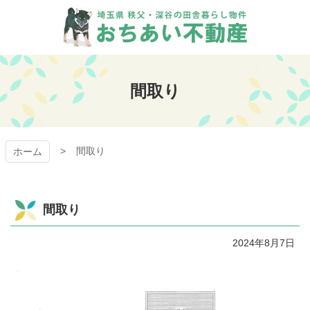
コ
ン
テ
ン
おちあい不動産
ツ
本
間取り
文
へ
ス
キ
間取り
ッ
ホーム
プ
間取り
2024年8月7日