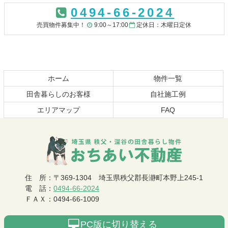
ン
ー
0494-66-2024
テ
ジ
ン
の
売買物件募集中！
9:00～17:00
定休日：木曜日定休
ツ
先
本
頭
文
へ
の
戻
先
る
ホーム
物件一覧
頭
田舎暮らしのお客様
自社施工例
へ
エリアマップ
FAQ
戻
る
おちあい不動産
住 所
：
〒369-1304
埼玉県秩父郡長瀞町本野上245-1
電 話
：
0494-66-2024
ＦＡＸ
：
0494-66-1009
PC版に切り替える