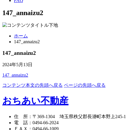
FAQ
147_annaizu2
ホーム
147_annaizu2
147_annaizu2
2024年5月13日
147_annaizu2
コンテンツ本文の先頭へ戻る
ページの先頭へ戻る
おちあい不動産
住 所
：
〒369-1304
埼玉県秩父郡長瀞町本野上245-1
電 話
：
0494-66-2024
ＦＡＸ
：
0494-66-1009