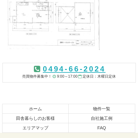
コ
ペ
ン
ー
0494-66-2024
テ
ジ
ン
の
売買物件募集中！
9:00～17:00
定休日：木曜日定休
ツ
先
本
頭
文
へ
の
戻
先
る
ホーム
物件一覧
頭
田舎暮らしのお客様
自社施工例
へ
エリアマップ
FAQ
戻
る