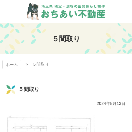
コ
ン
テ
ン
おちあい不動産
ツ
本
５間取り
文
へ
ス
キ
５間取り
ッ
ホーム
プ
５間取り
2024年5月13日