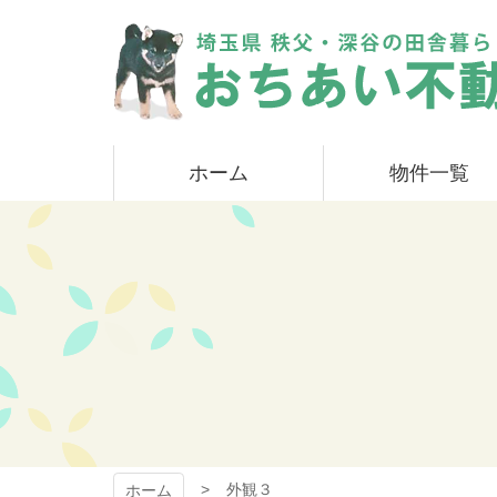
コ
ン
テ
ン
ツ
本
おちあい不動産
文
ホーム
物件一覧
へ
ス
キ
ッ
プ
外観３
ホーム