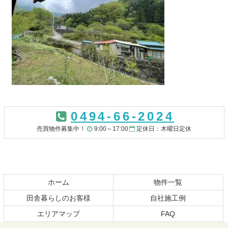
コ
ペ
ン
ー
0494-66-2024
テ
ジ
ン
の
売買物件募集中！
9:00～17:00
定休日：木曜日定休
ツ
先
本
頭
文
へ
の
戻
先
る
ホーム
物件一覧
頭
田舎暮らしのお客様
自社施工例
へ
エリアマップ
FAQ
戻
る