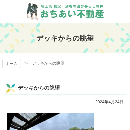
コ
ン
テ
ン
おちあい不動産
ツ
本
デッキからの眺望
文
へ
ス
キ
デッキからの眺望
ッ
ホーム
プ
デッキからの眺望
2024年4月24日