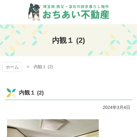
コ
ン
テ
ン
おちあい不動産
ツ
本
内観１ (2)
文
へ
ス
キ
内観１ (2)
ッ
ホーム
プ
内観１ (2)
2024年3月4日