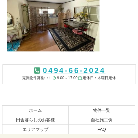
コ
ペ
ン
ー
0494-66-2024
テ
ジ
ン
の
売買物件募集中！
9:00～17:00
定休日：木曜日定休
ツ
先
本
頭
文
へ
の
戻
先
る
ホーム
物件一覧
頭
田舎暮らしのお客様
自社施工例
へ
エリアマップ
FAQ
戻
る