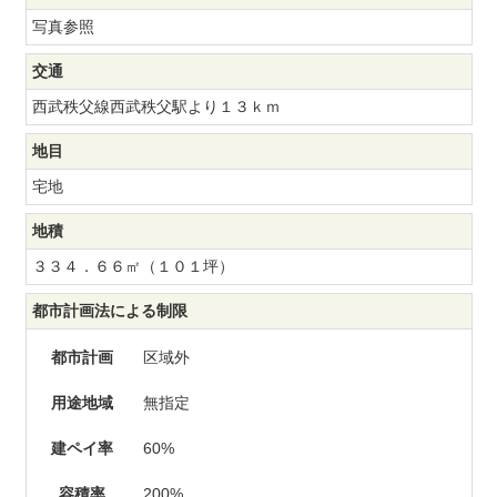
写真参照
交通
西武秩父線西武秩父駅より１３ｋｍ
地目
宅地
地積
３３４．６６㎡（１０１坪）
都市計画法による制限
都市計画
区域外
用途地域
無指定
建ペイ率
60%
容積率
200%