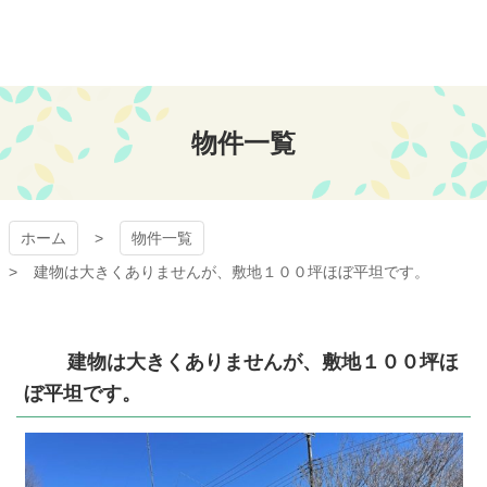
コ
ン
テ
ン
おちあい不動産
ツ
本
物件一覧
文
へ
ス
キ
ッ
ホーム
物件一覧
プ
建物は大きくありませんが、敷地１００坪ほぼ平坦です。
建物は大きくありませんが、敷地１００坪ほ
ぼ平坦です。