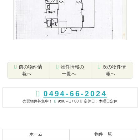
前の物件情
物件情報の
次の物件情
報へ
一覧へ
報へ
コ
ペ
ン
ー
0494-66-2024
テ
ジ
ン
の
売買物件募集中！
9:00～17:00
定休日：木曜日定休
ツ
先
本
頭
文
へ
の
戻
先
る
ホーム
物件一覧