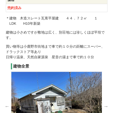
売約済み
＊建物 木造スレート瓦葺平屋建 ４４．７２㎡ １
LDK H10年新築
建物は小さめですが敷地は広く、別荘地には珍しくほぼ平坦で
す。
買い物等は小鹿野市街地まで車で約１０分の距離にスーパー、
ドラックストア等あり
日帰り温泉、天然自家源泉 星音の湯まで車で約１０分
建物全景