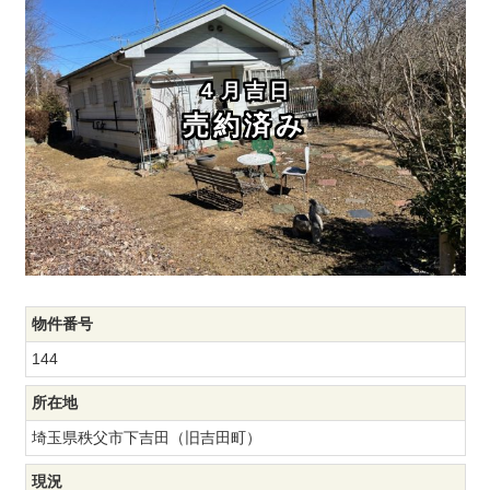
４月吉日
売約済み
物件番号
144
所在地
埼玉県秩父市下吉田（旧吉田町）
現況