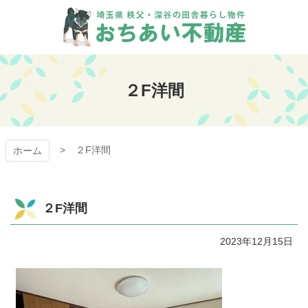
コ
ン
テ
ン
おちあい不動産
ツ
本
２F洋間
文
へ
ス
キ
２F洋間
ッ
ホーム
プ
２F洋間
2023年12月15日