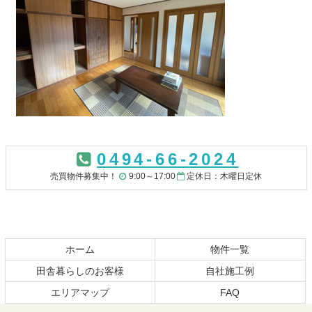
コ
ペ
ン
ー
0494-66-2024
テ
ジ
ン
の
売買物件募集中！
9:00～17:00
定休日：木曜日定休
ツ
先
本
頭
文
へ
の
戻
先
る
ホーム
物件一覧
頭
田舎暮らしのお客様
自社施工例
へ
エリアマップ
FAQ
戻
る