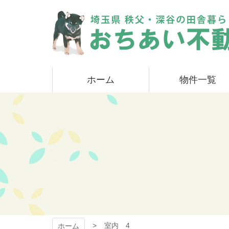
コ
ン
テ
ン
ツ
本
おちあい不動産
文
ホーム
物件一覧
へ
ス
キ
ッ
プ
室内 4
ホーム