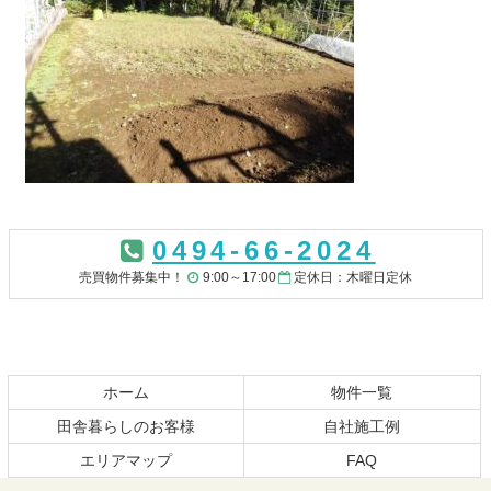
コ
ペ
ン
ー
0494-66-2024
テ
ジ
ン
の
売買物件募集中！
9:00～17:00
定休日：木曜日定休
ツ
先
本
頭
文
へ
の
戻
先
る
ホーム
物件一覧
頭
田舎暮らしのお客様
自社施工例
へ
エリアマップ
FAQ
戻
る