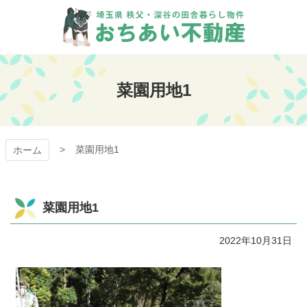
コ
ン
テ
ン
おちあい不動産
ツ
本
菜園用地1
文
へ
ス
キ
菜園用地1
ッ
ホーム
プ
菜園用地1
2022年10月31日