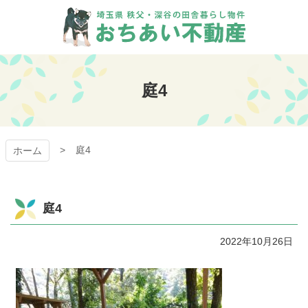
コ
ン
テ
ン
おちあい不動産
ツ
本
庭4
文
へ
ス
キ
庭4
ッ
ホーム
プ
庭4
2022年10月26日