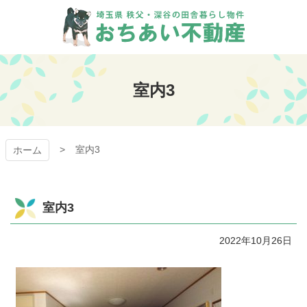
コ
ン
テ
ン
おちあい不動産
ツ
本
室内3
文
へ
ス
キ
室内3
ッ
ホーム
プ
室内3
2022年10月26日