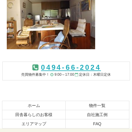
コ
ペ
ン
ー
0494-66-2024
テ
ジ
ン
の
売買物件募集中！
9:00～17:00
定休日：木曜日定休
ツ
先
本
頭
文
へ
の
戻
先
る
ホーム
物件一覧
頭
田舎暮らしのお客様
自社施工例
へ
エリアマップ
FAQ
戻
る