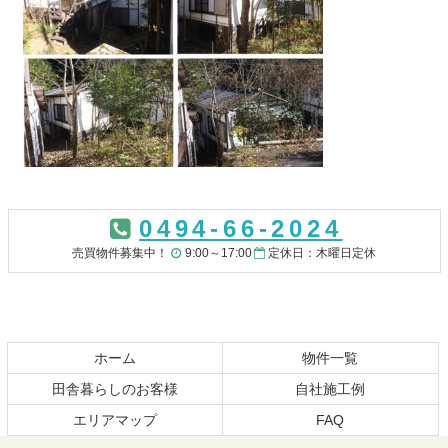
コ
ペ
ン
ー
0494-66-2024
テ
ジ
ン
の
売買物件募集中！
9:00～17:00
定休日：木曜日定休
ツ
先
本
頭
文
へ
の
戻
先
る
ホーム
物件一覧
頭
田舎暮らしのお客様
自社施工例
へ
エリアマップ
FAQ
戻
る