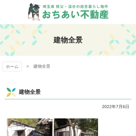
コ
ン
テ
ン
おちあい不動産
ツ
本
建物全景
文
へ
ス
キ
建物全景
ッ
ホーム
プ
建物全景
2022年7月6日