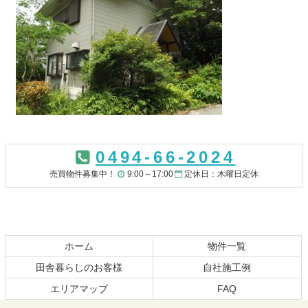
コ
ペ
ン
ー
0494-66-2024
テ
ジ
ン
の
売買物件募集中！
9:00～17:00
定休日：木曜日定休
ツ
先
本
頭
文
へ
の
戻
先
る
ホーム
物件一覧
頭
田舎暮らしのお客様
自社施工例
へ
エリアマップ
FAQ
戻
る