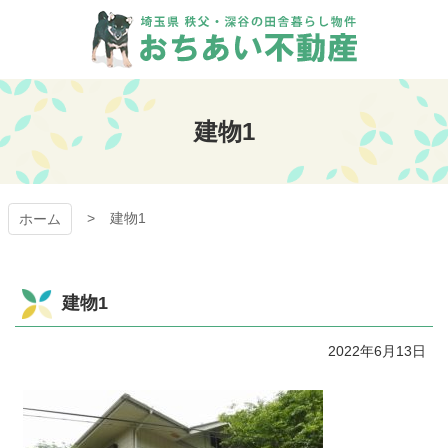
コ
ン
テ
ン
おちあい不動産
ツ
本
建物1
文
へ
ス
キ
建物1
ッ
ホーム
プ
建物1
2022年6月13日