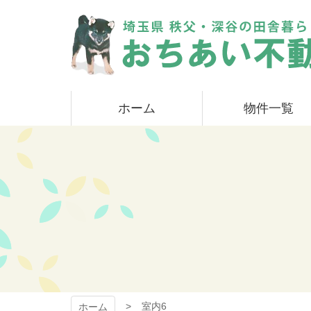
コ
ン
テ
ン
ツ
本
おちあい不動産
文
ホーム
物件一覧
へ
ス
キ
ッ
プ
室内6
ホーム