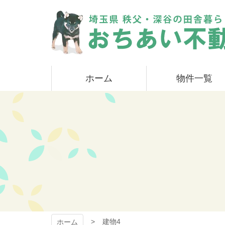
コ
ン
テ
ン
ツ
本
おちあい不動産
文
ホーム
物件一覧
へ
ス
キ
ッ
プ
建物4
ホーム