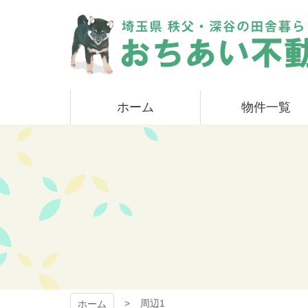
コ
ン
テ
ン
ツ
本
おちあい不動産
文
ホーム
物件一覧
へ
ス
キ
ッ
プ
周辺1
ホーム