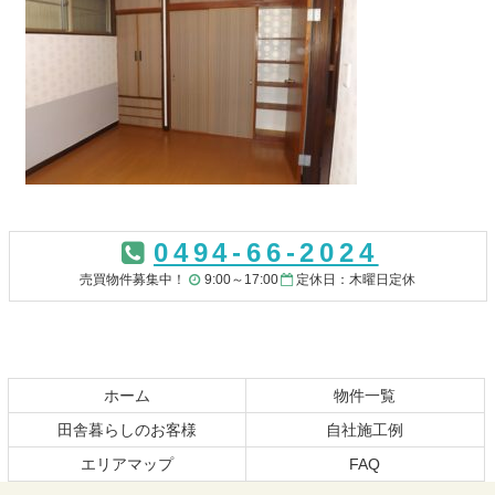
コ
ペ
ン
ー
0494-66-2024
テ
ジ
ン
の
売買物件募集中！
9:00～17:00
定休日：木曜日定休
ツ
先
本
頭
文
へ
の
戻
先
る
ホーム
物件一覧
頭
田舎暮らしのお客様
自社施工例
へ
エリアマップ
FAQ
戻
る