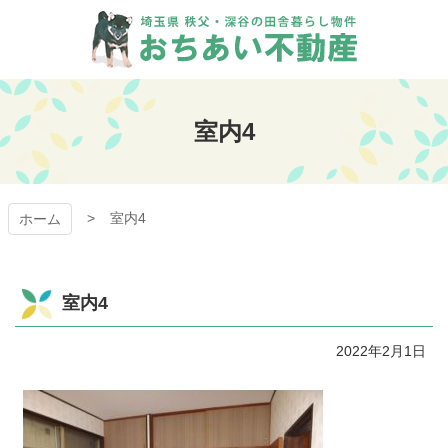
コ
ン
テ
ン
おちあい不動産
ツ
本
室内4
文
へ
ス
キ
室内4
ッ
ホーム
プ
室内4
2022年2月1日