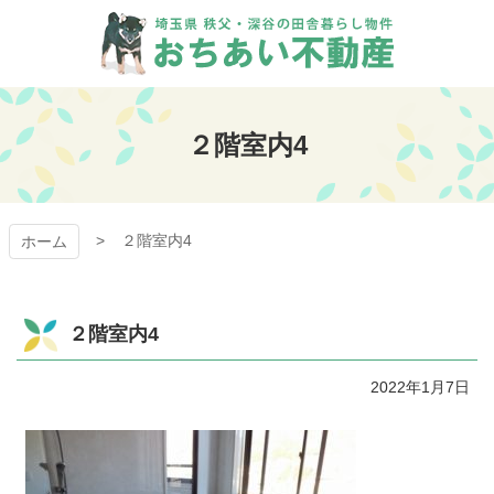
コ
ン
テ
ン
おちあい不動産
ツ
本
２階室内4
文
へ
ス
キ
２階室内4
ッ
ホーム
プ
２階室内4
2022年1月7日