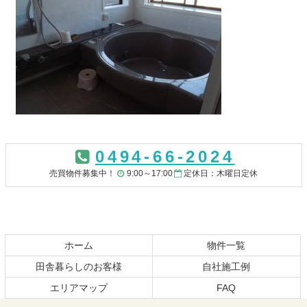
コ
ペ
ン
ー
0494-66-2024
テ
ジ
ン
の
売買物件募集中！
9:00～17:00
定休日：木曜日定休
ツ
先
本
頭
文
へ
の
戻
先
る
ホーム
物件一覧
頭
田舎暮らしのお客様
自社施工例
へ
エリアマップ
FAQ
戻
る