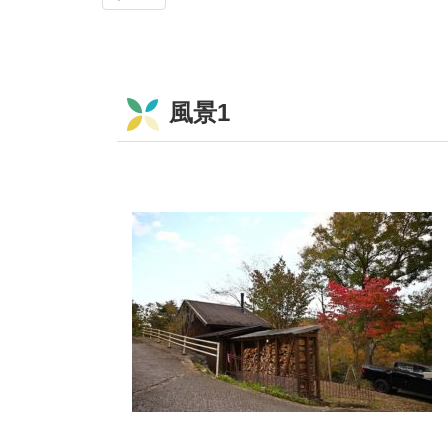
風景1
コ
ペ