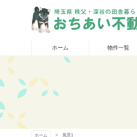
コ
ン
テ
ン
ツ
本
おちあい不動産
文
ホーム
物件一覧
へ
ス
キ
ッ
プ
風景1
ホーム