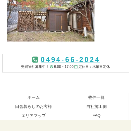
コ
ペ
ン
ー
0494-66-2024
テ
ジ
ン
の
売買物件募集中！
9:00～17:00
定休日：木曜日定休
ツ
先
本
頭
文
へ
の
戻
先
る
ホーム
物件一覧
頭
田舎暮らしのお客様
自社施工例
へ
エリアマップ
FAQ
戻
る