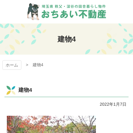
コ
ン
テ
ン
おちあい不動産
ツ
本
建物4
文
へ
ス
キ
建物4
ッ
ホーム
プ
建物4
2022年1月7日